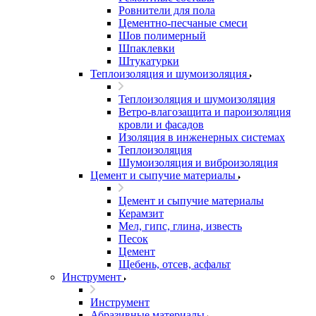
Ровнители для пола
Цементно-песчаные смеси
Шов полимерный
Шпаклевки
Штукатурки
Теплоизоляция и шумоизоляция
Теплоизоляция и шумоизоляция
Ветро-влагозащита и пароизоляция
кровли и фасадов
Изоляция в инженерных системах
Теплоизоляция
Шумоизоляция и виброизоляция
Цемент и сыпучие материалы
Цемент и сыпучие материалы
Керамзит
Мел, гипс, глина, известь
Песок
Цемент
Щебень, отсев, асфальт
Инструмент
Инструмент
Абразивные материалы