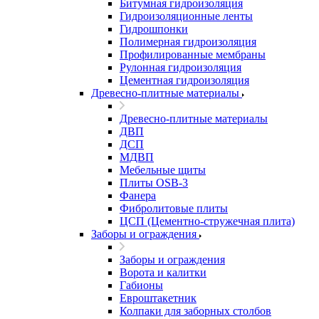
Битумная гидроизоляция
Гидроизоляционные ленты
Гидрошпонки
Полимерная гидроизоляция
Профилированные мембраны
Рулонная гидроизоляция
Цементная гидроизоляция
Древесно-плитные материалы
Древесно-плитные материалы
ДВП
ДСП
МДВП
Мебельные щиты
Плиты OSB-3
Фанера
Фибролитовые плиты
ЦСП (Цементно-стружечная плита)
Заборы и ограждения
Заборы и ограждения
Ворота и калитки
Габионы
Евроштакетник
Колпаки для заборных столбов