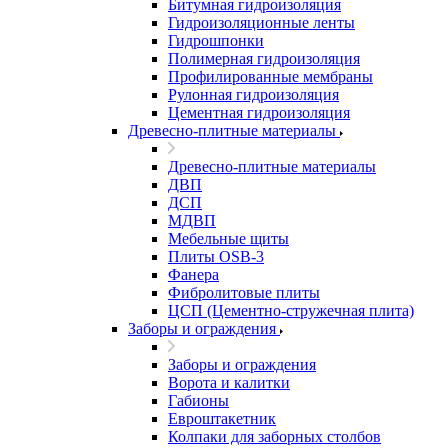
Битумная гидроизоляция
Гидроизоляционные ленты
Гидрошпонки
Полимерная гидроизоляция
Профилированные мембраны
Рулонная гидроизоляция
Цементная гидроизоляция
Древесно-плитные материалы
Древесно-плитные материалы
ДВП
ДСП
МДВП
Мебельные щиты
Плиты OSB-3
Фанера
Фибролитовые плиты
ЦСП (Цементно-стружечная плита)
Заборы и ограждения
Заборы и ограждения
Ворота и калитки
Габионы
Евроштакетник
Колпаки для заборных столбов