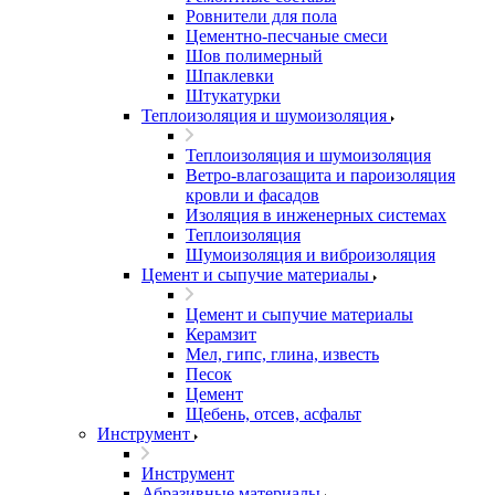
Ровнители для пола
Цементно-песчаные смеси
Шов полимерный
Шпаклевки
Штукатурки
Теплоизоляция и шумоизоляция
Теплоизоляция и шумоизоляция
Ветро-влагозащита и пароизоляция
кровли и фасадов
Изоляция в инженерных системах
Теплоизоляция
Шумоизоляция и виброизоляция
Цемент и сыпучие материалы
Цемент и сыпучие материалы
Керамзит
Мел, гипс, глина, известь
Песок
Цемент
Щебень, отсев, асфальт
Инструмент
Инструмент
Абразивные материалы