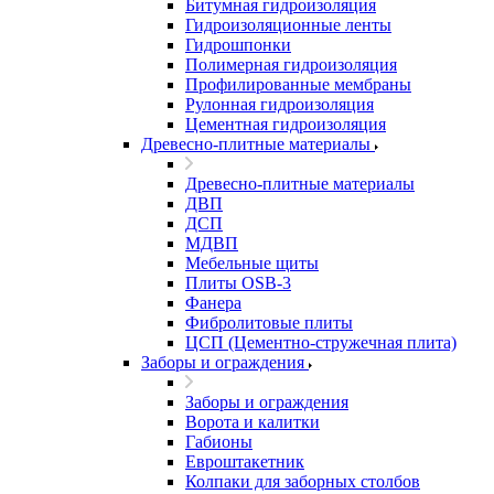
Битумная гидроизоляция
Гидроизоляционные ленты
Гидрошпонки
Полимерная гидроизоляция
Профилированные мембраны
Рулонная гидроизоляция
Цементная гидроизоляция
Древесно-плитные материалы
Древесно-плитные материалы
ДВП
ДСП
МДВП
Мебельные щиты
Плиты OSB-3
Фанера
Фибролитовые плиты
ЦСП (Цементно-стружечная плита)
Заборы и ограждения
Заборы и ограждения
Ворота и калитки
Габионы
Евроштакетник
Колпаки для заборных столбов