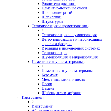
Ровнители для пола
Цементно-песчаные смеси
Шов полимерный
Шпаклевки
Штукатурки
Теплоизоляция и шумоизоляция
Теплоизоляция и шумоизоляция
Ветро-влагозащита и пароизоляция
кровли и фасадов
Изоляция в инженерных системах
Теплоизоляция
Шумоизоляция и виброизоляция
Цемент и сыпучие материалы
Цемент и сыпучие материалы
Керамзит
Мел, гипс, глина, известь
Песок
Цемент
Щебень, отсев, асфальт
Инструмент
Инструмент
Абразивные материалы