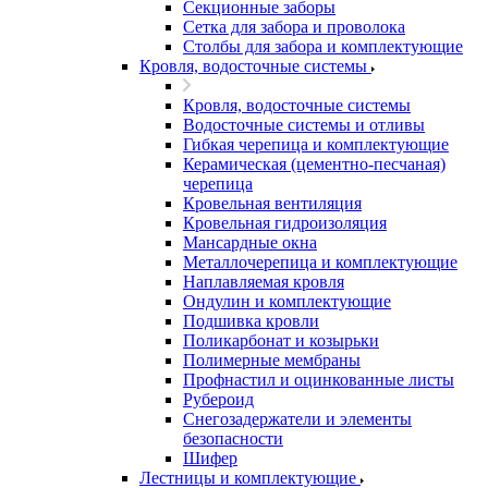
Секционные заборы
Сетка для забора и проволока
Столбы для забора и комплектующие
Кровля, водосточные системы
Кровля, водосточные системы
Водосточные системы и отливы
Гибкая черепица и комплектующие
Керамическая (цементно-песчаная)
черепица
Кровельная вентиляция
Кровельная гидроизоляция
Мансардные окна
Металлочерепица и комплектующие
Наплавляемая кровля
Ондулин и комплектующие
Подшивка кровли
Поликарбонат и козырьки
Полимерные мембраны
Профнастил и оцинкованные листы
Рубероид
Снегозадержатели и элементы
безопасности
Шифер
Лестницы и комплектующие