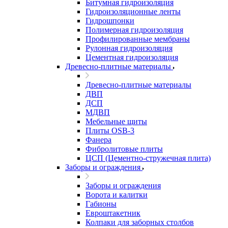
Битумная гидроизоляция
Гидроизоляционные ленты
Гидрошпонки
Полимерная гидроизоляция
Профилированные мембраны
Рулонная гидроизоляция
Цементная гидроизоляция
Древесно-плитные материалы
Древесно-плитные материалы
ДВП
ДСП
МДВП
Мебельные щиты
Плиты OSB-3
Фанера
Фибролитовые плиты
ЦСП (Цементно-стружечная плита)
Заборы и ограждения
Заборы и ограждения
Ворота и калитки
Габионы
Евроштакетник
Колпаки для заборных столбов