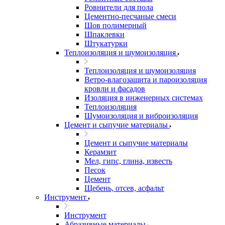
Ровнители для пола
Цементно-песчаные смеси
Шов полимерный
Шпаклевки
Штукатурки
Теплоизоляция и шумоизоляция
Теплоизоляция и шумоизоляция
Ветро-влагозащита и пароизоляция
кровли и фасадов
Изоляция в инженерных системах
Теплоизоляция
Шумоизоляция и виброизоляция
Цемент и сыпучие материалы
Цемент и сыпучие материалы
Керамзит
Мел, гипс, глина, известь
Песок
Цемент
Щебень, отсев, асфальт
Инструмент
Инструмент
Абразивные материалы