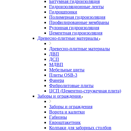
Битумная гидроизоляция
Гидроизоляционные ленты
Гидрошпонки
Полимерная гидроизоляция
Профилированные мембраны
Рулонная гидроизоляция
Цементная гидроизоляция
Древесно-плитные материалы
Древесно-плитные материалы
ДВП
ДСП
МДВП
Мебельные щиты
Плиты OSB-3
Фанера
Фибролитовые плиты
ЦСП (Цементно-стружечная плита)
Заборы и ограждения
Заборы и ограждения
Ворота и калитки
Габионы
Евроштакетник
Колпаки для заборных столбов