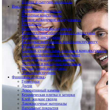
Цемент и сыпучие материалы
Инструмент
Абразивные материалы
Высотные конструкции
Газовое и сварочное оборудование
Генераторы
Измерительные инструменты
Компрессорное оборудование и аксессуары
Малярный инструмент
Расходные материалы к электроинструменту
Ручной инструмент
Силовая, строительная техника и комплектующие
Специализированный инструмент
Спецодежда и средства защиты
Хозтовары и расходные материалы
Штукатурный инструмент
Электроинструмент
Финишная отделка
Герметики
Двери
Декоративный камень
Керамическая плитка и затирки
Клей, жидкие гвозди
Лакокрасочные материалы
Напольные покрытия