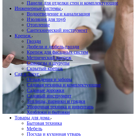
Панели для отделки стен и комплектующие
Инженерные системы
Водоотведение и канализация
Изоляция для труб
Отопление
Сантехнический инструмент
Крепеж
Гвозди
Дюбели и дюбель-гвозди
Крепеж для фасадных систем
Метрический крепеж
Саморезы и шурупы
Скрытый крепеж
Сад и досуг
Ограждения и заборы
Садовая техника и комплектующие
Садовые дорожки
Садовый инструмент
Теплицы, парники и грядки
Уборочная техника и инвентарь
Хозблоки и бытовки
Товары для дома
Бытовая техника
Мебель
Посуда и кухонная утварь