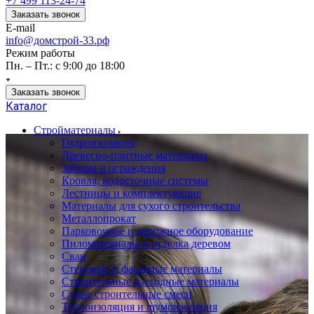
+7 499 113-24-74
Заказать звонок
E-mail
info@домстрой-33.рф
Режим работы
Пн. – Пт.: с 9:00 до 18:00
Заказать звонок
Каталог
Стройматериалы
Гидроизоляция
Древесно-плитные материалы
Заборы и ограждения
Кровля, водосточные системы
Лестницы и комплектующие
Материалы для сухого строительства
Металлопрокат
Парковочное и дорожное оборудование
Пиломатериалы и отделка деревом
Сваи
Стеновые и фасадные материалы
Строительные расходные материалы
Сухие строительные смеси
Теплоизоляция и шумоизоляция