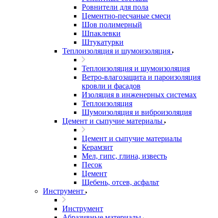
Ровнители для пола
Цементно-песчаные смеси
Шов полимерный
Шпаклевки
Штукатурки
Теплоизоляция и шумоизоляция
Теплоизоляция и шумоизоляция
Ветро-влагозащита и пароизоляция
кровли и фасадов
Изоляция в инженерных системах
Теплоизоляция
Шумоизоляция и виброизоляция
Цемент и сыпучие материалы
Цемент и сыпучие материалы
Керамзит
Мел, гипс, глина, известь
Песок
Цемент
Щебень, отсев, асфальт
Инструмент
Инструмент
Абразивные материалы