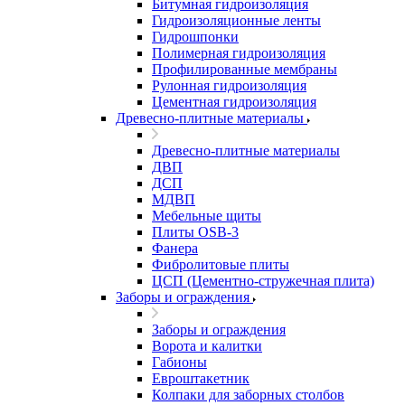
Битумная гидроизоляция
Гидроизоляционные ленты
Гидрошпонки
Полимерная гидроизоляция
Профилированные мембраны
Рулонная гидроизоляция
Цементная гидроизоляция
Древесно-плитные материалы
Древесно-плитные материалы
ДВП
ДСП
МДВП
Мебельные щиты
Плиты OSB-3
Фанера
Фибролитовые плиты
ЦСП (Цементно-стружечная плита)
Заборы и ограждения
Заборы и ограждения
Ворота и калитки
Габионы
Евроштакетник
Колпаки для заборных столбов