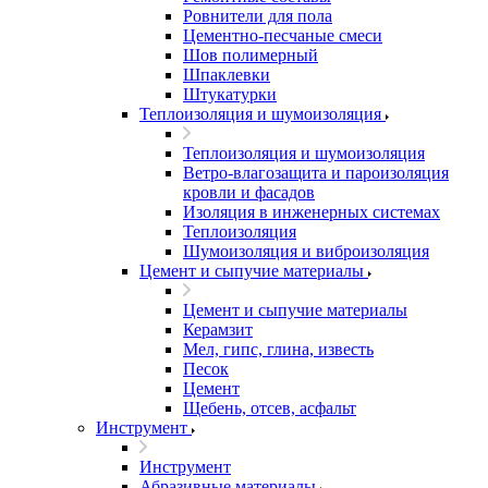
Ровнители для пола
Цементно-песчаные смеси
Шов полимерный
Шпаклевки
Штукатурки
Теплоизоляция и шумоизоляция
Теплоизоляция и шумоизоляция
Ветро-влагозащита и пароизоляция
кровли и фасадов
Изоляция в инженерных системах
Теплоизоляция
Шумоизоляция и виброизоляция
Цемент и сыпучие материалы
Цемент и сыпучие материалы
Керамзит
Мел, гипс, глина, известь
Песок
Цемент
Щебень, отсев, асфальт
Инструмент
Инструмент
Абразивные материалы