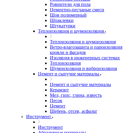
Ровнители для пола
Цементно-песчаные смеси
Шов полимерный
Шпаклевки
Штукатурки
Теплоизоляция и шумоизоляция
Теплоизоляция и шумоизоляция
Ветро-влагозащита и пароизоляция
кровли и фасадов
Изоляция в инженерных системах
Теплоизоляция
Шумоизоляция и виброизоляция
Цемент и сыпучие материалы
Цемент и сыпучие материалы
Керамзит
Мел, гипс, глина, известь
Песок
Цемент
Щебень, отсев, асфальт
Инструмент
Инструмент
Абразивные материалы