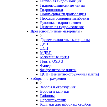
Битумная гидроизоляция
Гидроизоляционные ленты
Гидрошпонки
Полимерная гидроизоляция
Профилированные мембраны
Рулонная гидроизоляция
Цементная гидроизоляция
Древесно-плитные материалы
Древесно-плитные материалы
ДВП
ДСП
МДВП
Мебельные щиты
Плиты OSB-3
Фанера
Фибролитовые плиты
ЦСП (Цементно-стружечная плита)
Заборы и ограждения
Заборы и ограждения
Ворота и калитки
Габионы
Евроштакетник
Колпаки для заборных столбов