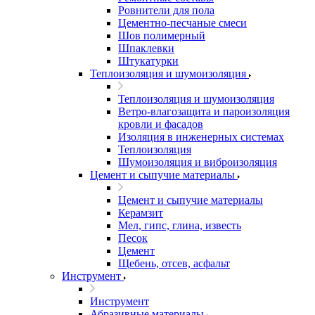
Ровнители для пола
Цементно-песчаные смеси
Шов полимерный
Шпаклевки
Штукатурки
Теплоизоляция и шумоизоляция
Теплоизоляция и шумоизоляция
Ветро-влагозащита и пароизоляция
кровли и фасадов
Изоляция в инженерных системах
Теплоизоляция
Шумоизоляция и виброизоляция
Цемент и сыпучие материалы
Цемент и сыпучие материалы
Керамзит
Мел, гипс, глина, известь
Песок
Цемент
Щебень, отсев, асфальт
Инструмент
Инструмент
Абразивные материалы