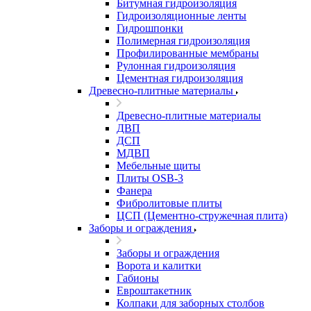
Битумная гидроизоляция
Гидроизоляционные ленты
Гидрошпонки
Полимерная гидроизоляция
Профилированные мембраны
Рулонная гидроизоляция
Цементная гидроизоляция
Древесно-плитные материалы
Древесно-плитные материалы
ДВП
ДСП
МДВП
Мебельные щиты
Плиты OSB-3
Фанера
Фибролитовые плиты
ЦСП (Цементно-стружечная плита)
Заборы и ограждения
Заборы и ограждения
Ворота и калитки
Габионы
Евроштакетник
Колпаки для заборных столбов