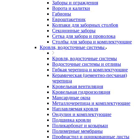
Заборы и ограждения
Ворота и калитки
Габионы
Евроштакетник
Колпаки для заборных столбов
Секционные заборы
Сетка для забора и проволока
Столбы для забора и комплектующие
Кровля, водосточные системы
Кровля, водосточные системы
Водосточные системы и отливы
Гибкая черепица и комплектующие
Керамическая (цементно-песчаная)
черепица
Кровельная вентиляция
Кровельная гидроизоляция
Мансардные окна
Металлочерепица и комплектующие
Наплавляемая кровля
Ондулин и комплектующие
Подшивка кровли
Поликарбонат и козырьки
Полимерные мембраны
Профнастил и оцинкованные листы