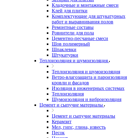
Кладочные и монтажные смеси
Клей для плитки
Комплектующие для штукатурных
работ и выравнивания полов
Ремонтные составы
Ровнители для пола
Цементно-песчаные смеси
Шов полимерный
Шпаклевки
Штукатурки
Теплоизоляция и шумоизоляция
Теплоизоляция и шумоизоляция
Ветро-влагозащита и пароизоляция
кровли и фасадов
Изоляция в инженерных системах
Теплоизоляция
Шумоизоляция и виброизоляция
Цемент и сыпучие материалы
Цемент и сыпучие материалы
Керамзит
Мел, гипс, глина, известь
Песок