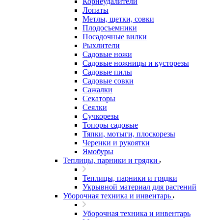
Корнеудалители
Лопаты
Метлы, щетки, совки
Плодосъемники
Посадочные вилки
Рыхлители
Садовые ножи
Садовые ножницы и кусторезы
Садовые пилы
Садовые совки
Сажалки
Секаторы
Сеялки
Сучкорезы
Топоры садовые
Тяпки, мотыги, плоскорезы
Черенки и рукоятки
Ямобуры
Теплицы, парники и грядки
Теплицы, парники и грядки
Укрывной материал для растений
Уборочная техника и инвентарь
Уборочная техника и инвентарь