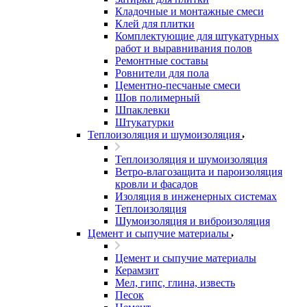
Кладочные и монтажные смеси
Клей для плитки
Комплектующие для штукатурных
работ и выравнивания полов
Ремонтные составы
Ровнители для пола
Цементно-песчаные смеси
Шов полимерный
Шпаклевки
Штукатурки
Теплоизоляция и шумоизоляция
Теплоизоляция и шумоизоляция
Ветро-влагозащита и пароизоляция
кровли и фасадов
Изоляция в инженерных системах
Теплоизоляция
Шумоизоляция и виброизоляция
Цемент и сыпучие материалы
Цемент и сыпучие материалы
Керамзит
Мел, гипс, глина, известь
Песок