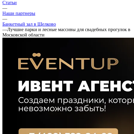
Статьи
—
Наши партнеры
—
Банкетный зал в Щелково
—
Лучшие парки и лесные массивы для свадебных прогулок в
Московской области