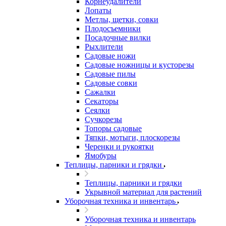
Корнеудалители
Лопаты
Метлы, щетки, совки
Плодосъемники
Посадочные вилки
Рыхлители
Садовые ножи
Садовые ножницы и кусторезы
Садовые пилы
Садовые совки
Сажалки
Секаторы
Сеялки
Сучкорезы
Топоры садовые
Тяпки, мотыги, плоскорезы
Черенки и рукоятки
Ямобуры
Теплицы, парники и грядки
Теплицы, парники и грядки
Укрывной материал для растений
Уборочная техника и инвентарь
Уборочная техника и инвентарь