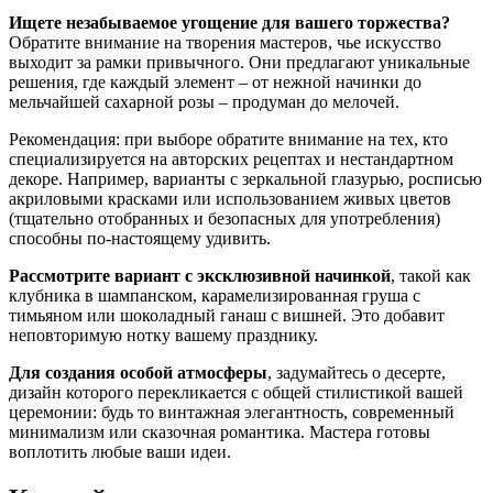
Ищете незабываемое угощение для вашего торжества?
Обратите внимание на творения мастеров, чье искусство
выходит за рамки привычного. Они предлагают уникальные
решения, где каждый элемент – от нежной начинки до
мельчайшей сахарной розы – продуман до мелочей.
Рекомендация: при выборе обратите внимание на тех, кто
специализируется на авторских рецептах и нестандартном
декоре. Например, варианты с зеркальной глазурью, росписью
акриловыми красками или использованием живых цветов
(тщательно отобранных и безопасных для употребления)
способны по-настоящему удивить.
Рассмотрите вариант с эксклюзивной начинкой
, такой как
клубника в шампанском, карамелизированная груша с
тимьяном или шоколадный ганаш с вишней. Это добавит
неповторимую нотку вашему празднику.
Для создания особой атмосферы
, задумайтесь о десерте,
дизайн которого перекликается с общей стилистикой вашей
церемонии: будь то винтажная элегантность, современный
минимализм или сказочная романтика. Мастера готовы
воплотить любые ваши идеи.