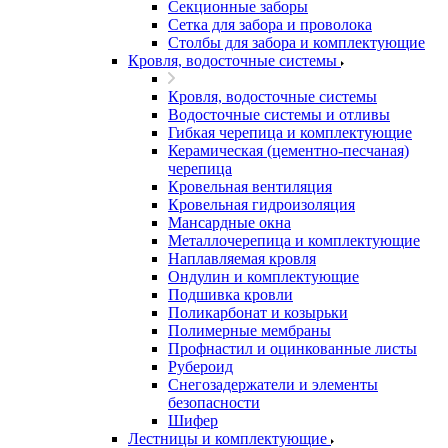
Секционные заборы
Сетка для забора и проволока
Столбы для забора и комплектующие
Кровля, водосточные системы
Кровля, водосточные системы
Водосточные системы и отливы
Гибкая черепица и комплектующие
Керамическая (цементно-песчаная)
черепица
Кровельная вентиляция
Кровельная гидроизоляция
Мансардные окна
Металлочерепица и комплектующие
Наплавляемая кровля
Ондулин и комплектующие
Подшивка кровли
Поликарбонат и козырьки
Полимерные мембраны
Профнастил и оцинкованные листы
Рубероид
Снегозадержатели и элементы
безопасности
Шифер
Лестницы и комплектующие