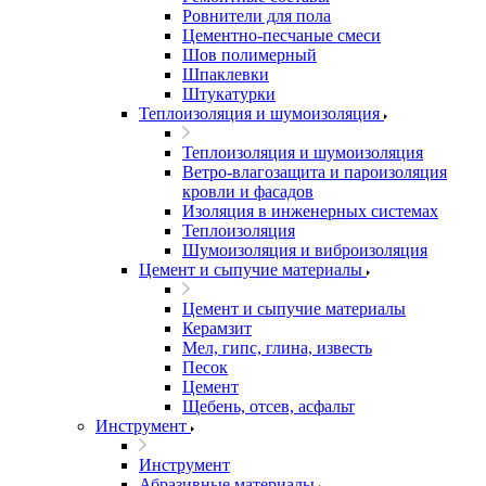
Ровнители для пола
Цементно-песчаные смеси
Шов полимерный
Шпаклевки
Штукатурки
Теплоизоляция и шумоизоляция
Теплоизоляция и шумоизоляция
Ветро-влагозащита и пароизоляция
кровли и фасадов
Изоляция в инженерных системах
Теплоизоляция
Шумоизоляция и виброизоляция
Цемент и сыпучие материалы
Цемент и сыпучие материалы
Керамзит
Мел, гипс, глина, известь
Песок
Цемент
Щебень, отсев, асфальт
Инструмент
Инструмент
Абразивные материалы