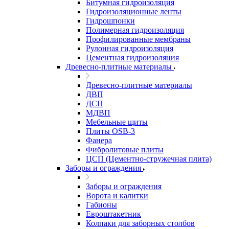
Битумная гидроизоляция
Гидроизоляционные ленты
Гидрошпонки
Полимерная гидроизоляция
Профилированные мембраны
Рулонная гидроизоляция
Цементная гидроизоляция
Древесно-плитные материалы
Древесно-плитные материалы
ДВП
ДСП
МДВП
Мебельные щиты
Плиты OSB-3
Фанера
Фибролитовые плиты
ЦСП (Цементно-стружечная плита)
Заборы и ограждения
Заборы и ограждения
Ворота и калитки
Габионы
Евроштакетник
Колпаки для заборных столбов