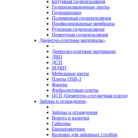
Битумная гидроизоляция
Гидроизоляционные ленты
Гидрошпонки
Полимерная гидроизоляция
Профилированные мембраны
Рулонная гидроизоляция
Цементная гидроизоляция
Древесно-плитные материалы
Древесно-плитные материалы
ДВП
ДСП
МДВП
Мебельные щиты
Плиты OSB-3
Фанера
Фибролитовые плиты
ЦСП (Цементно-стружечная плита)
Заборы и ограждения
Заборы и ограждения
Ворота и калитки
Габионы
Евроштакетник
Колпаки для заборных столбов