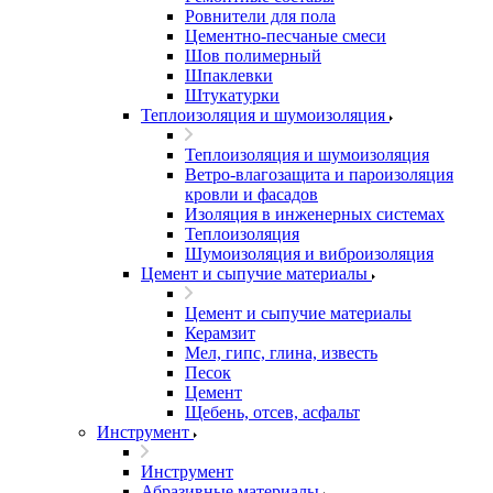
Ровнители для пола
Цементно-песчаные смеси
Шов полимерный
Шпаклевки
Штукатурки
Теплоизоляция и шумоизоляция
Теплоизоляция и шумоизоляция
Ветро-влагозащита и пароизоляция
кровли и фасадов
Изоляция в инженерных системах
Теплоизоляция
Шумоизоляция и виброизоляция
Цемент и сыпучие материалы
Цемент и сыпучие материалы
Керамзит
Мел, гипс, глина, известь
Песок
Цемент
Щебень, отсев, асфальт
Инструмент
Инструмент
Абразивные материалы