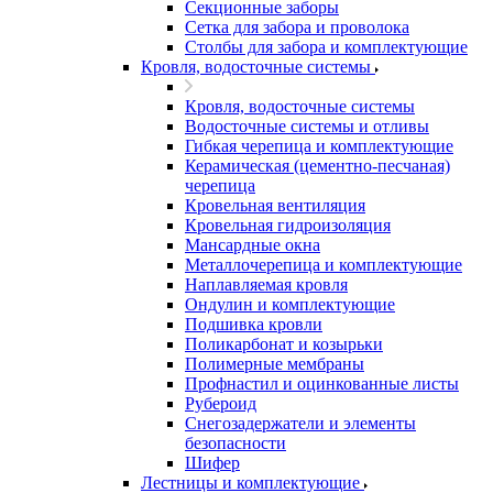
Секционные заборы
Сетка для забора и проволока
Столбы для забора и комплектующие
Кровля, водосточные системы
Кровля, водосточные системы
Водосточные системы и отливы
Гибкая черепица и комплектующие
Керамическая (цементно-песчаная)
черепица
Кровельная вентиляция
Кровельная гидроизоляция
Мансардные окна
Металлочерепица и комплектующие
Наплавляемая кровля
Ондулин и комплектующие
Подшивка кровли
Поликарбонат и козырьки
Полимерные мембраны
Профнастил и оцинкованные листы
Рубероид
Снегозадержатели и элементы
безопасности
Шифер
Лестницы и комплектующие