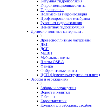
Битумная гидроизоляция
Гидроизоляционные ленты
Гидрошпонки
Полимерная гидроизоляция
Профилированные мембраны
Рулонная гидроизоляция
Цементная гидроизоляция
Древесно-плитные материалы
Древесно-плитные материалы
ДВП
ДСП
МДВП
Мебельные щиты
Плиты OSB-3
Фанера
Фибролитовые плиты
ЦСП (Цементно-стружечная плита)
Заборы и ограждения
Заборы и ограждения
Ворота и калитки
Габионы
Евроштакетник
Колпаки для заборных столбов