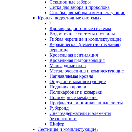
Секционные заборы
Сетка для забора и проволока
Столбы для забора и комплектующие
Кровля, водосточные системы
Кровля, водосточные системы
Водосточные системы и отливы
Гибкая черепица и комплектующие
Керамическая (цементно-песчаная)
черепица
Кровельная вентиляция
Кровельная гидроизоляция
Мансардные окна
Металлочерепица и комплектующие
Наплавляемая кровля
Ондулин и комплектующие
Подшивка кровли
Поликарбонат и козырьки
Полимерные мембраны
Профнастил и оцинкованные листы
Рубероид
Снегозадержатели и элементы
безопасности
Шифер
Лестницы и комплектующие