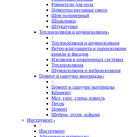
Ровнители для пола
Цементно-песчаные смеси
Шов полимерный
Шпаклевки
Штукатурки
Теплоизоляция и шумоизоляция
Теплоизоляция и шумоизоляция
Ветро-влагозащита и пароизоляция
кровли и фасадов
Изоляция в инженерных системах
Теплоизоляция
Шумоизоляция и виброизоляция
Цемент и сыпучие материалы
Цемент и сыпучие материалы
Керамзит
Мел, гипс, глина, известь
Песок
Цемент
Щебень, отсев, асфальт
Инструмент
Инструмент
Абразивные материалы